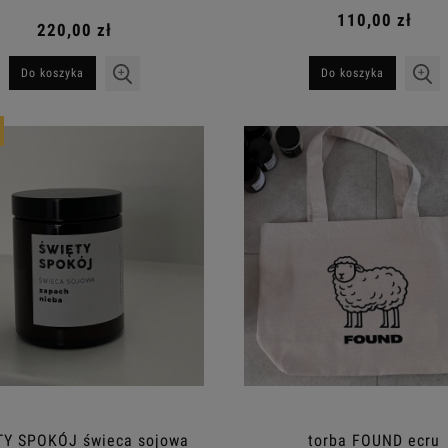
110,00 zł
220,00 zł
Do koszyka
Do koszyka
TY SPOKÓJ świeca sojowa
torba FOUND ecru