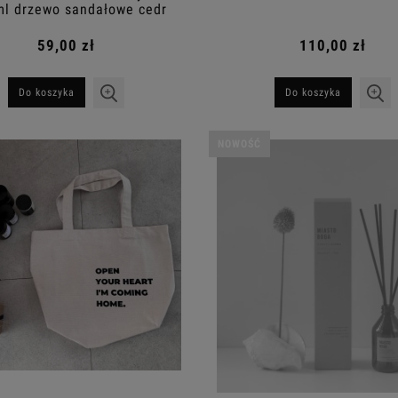
ml drzewo sandałowe cedr
piżmo bergamotka
59,00 zł
110,00 zł
Do koszyka
Do koszyka
NOWOŚĆ