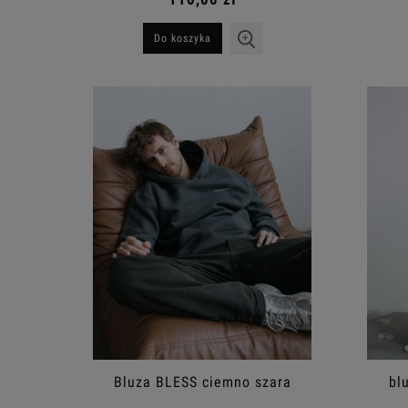
Do koszyka
Bluza BLESS ciemno szara
bl