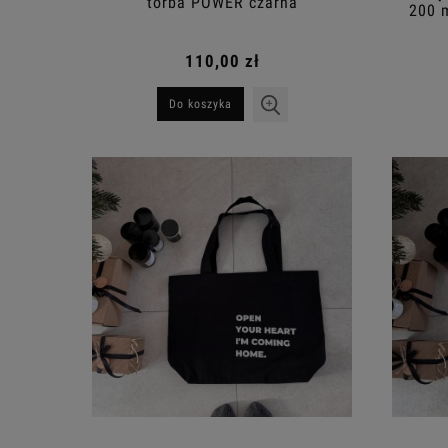
torba POWER czarna
200 
110,00 zł
Do koszyka