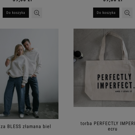
Do koszyka
Do koszyka
torba PERFECTLY IMPER
uza BLESS złamana biel
ecru