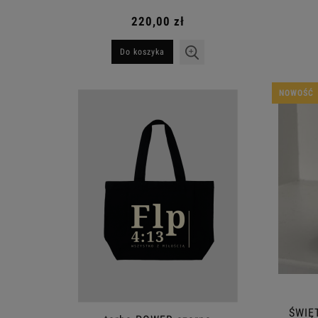
220,00 zł
Do koszyka
NOWOŚĆ
ŚWIĘ