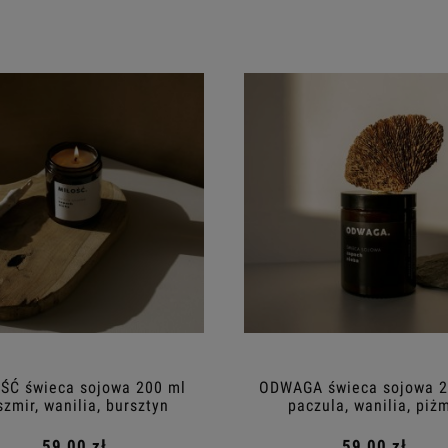
ŚĆ świeca sojowa 200 ml
ODWAGA świeca sojowa 2
szmir, wanilia, bursztyn
paczula, wanilia, piż
59,00 zł
59,00 zł